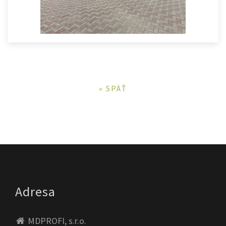
« SPÄŤ
Adresa
MDPROFI, s.r.o.