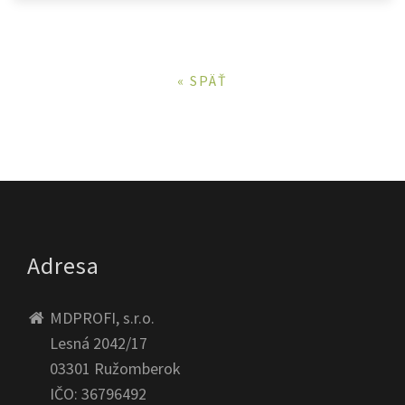
« SPÄŤ
Adresa
MDPROFI, s.r.o.
Lesná 2042/17
03301 Ružomberok
IČO: 36796492