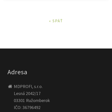
« SPÄŤ
Adresa
MDPROFI, s.r.o.
Lesná 2042/17
03301 Ružomberok
IČO: 36796492