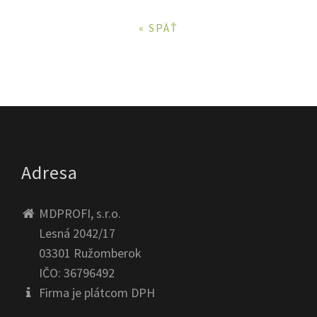
« SPÄŤ
Adresa
MDPROFI, s.r.o.
Lesná 2042/17
03301 Ružomberok
IČO: 36796492
Firma je plátcom DPH