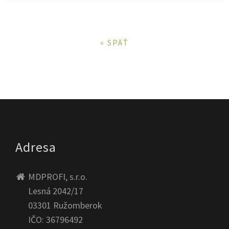
« SPÄŤ
Adresa
MDPROFI, s.r.o.
Lesná 2042/17
03301 Ružomberok
IČO: 36796492